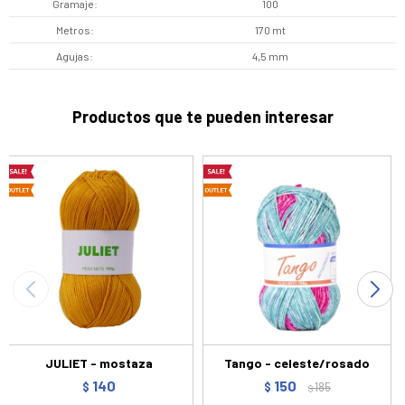
Gramaje
100
Metros
170 mt
Agujas
4,5 mm
Productos que te pueden interesar
JULIET - mostaza
Tango - celeste/rosado
140
150
$
$
185
$