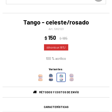
Tango - celeste/rosado
582123
150
$
185
$
18
100 % acrilico
Variantes:
MÉTODOS Y COSTOS DE ENVÍO
CARACTERÍSTICAS