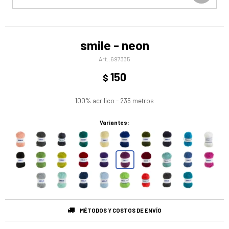
smile - neon
697335
150
$
100% acrilico - 235 metros
Variantes:
MÉTODOS Y COSTOS DE ENVÍO