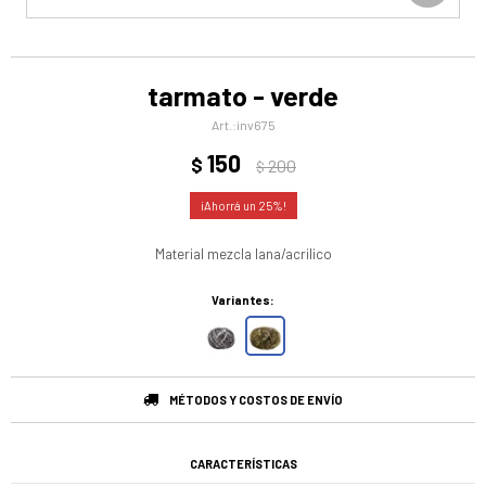
tarmato - verde
inv675
150
$
200
$
25
Material mezcla lana/acrilico
Variantes:
MÉTODOS Y COSTOS DE ENVÍO
CARACTERÍSTICAS