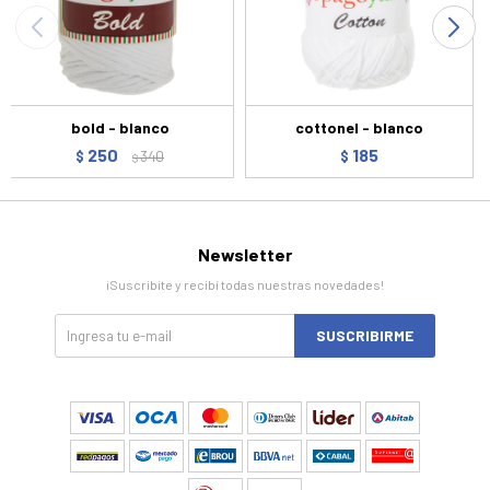
bold - blanco
cottonel - blanco
250
185
$
340
$
$
Newsletter
¡Suscribite y recibí todas nuestras novedades!
SUSCRIBIRME