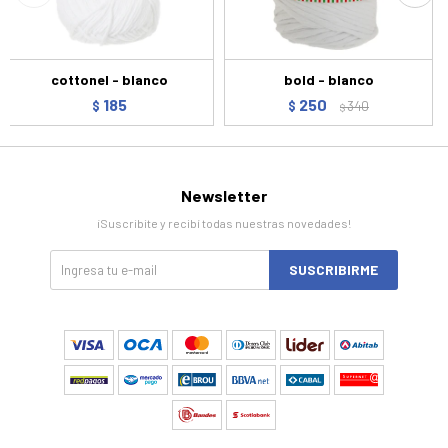
cottonel - blanco
bold - blanco
185
250
$
$
340
$
Newsletter
¡Suscribite y recibí todas nuestras novedades!
SUSCRIBIRME