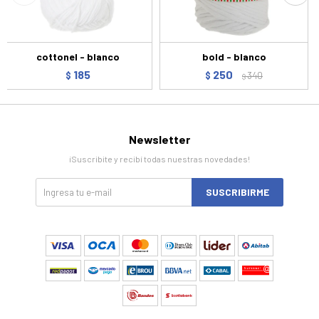
cottonel - blanco
bold - blanco
185
250
$
$
340
$
Newsletter
¡Suscribite y recibí todas nuestras novedades!
SUSCRIBIRME