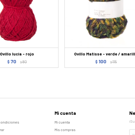
Ovillo lucia - rojo
Ovillo Matisse - verde / amaril
70
100
$
80
$
115
$
$
Mi cuenta
Ne
¡Su
condiciones
Mi cuenta
rar
Mis compras