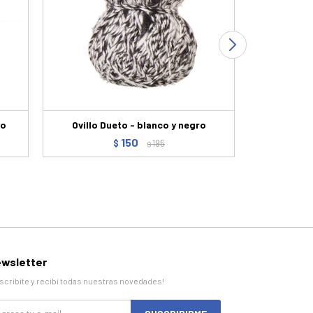
lo
Ovillo Dueto - blanco y negro
Ovi
150
$
195
$
wsletter
scribite y recibí todas nuestras novedades!