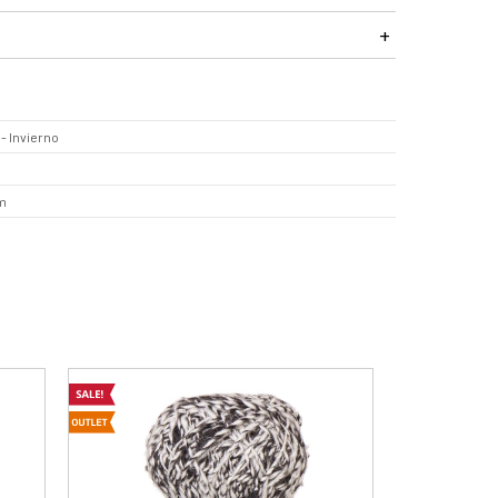
- Invierno
m