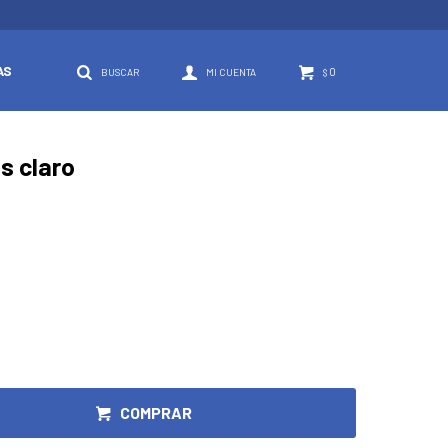
AS
0
$
is claro
COMPRAR