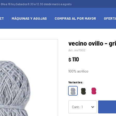
e 9hs a 18 hs y Sabados 8.30 a 12.30 desde marzo a agosto
ET
MÁQUINAS Y AGUJAS
COMPRAS AL POR MAYOR
OFERT
vecino ovillo - gr
inv7902
110
$
100% acrilico
Variantes:
1