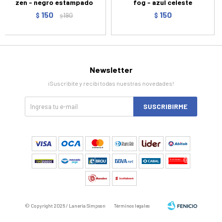
zen - negro estampado
fog - azul celeste
150
150
$
190
$
$
Newsletter
¡Suscribite y recibí todas nuestras novedades!
SUSCRIBIRME
© Copyright 2026 / Laneria Simpson
Términos legales