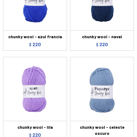
chunky wool - azul francia
chunky wool - naval
220
220
$
$
chunky wool - lila
chunky wool - celeste
oscuro
220
$