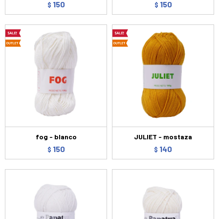
150
150
$
$
fog - blanco
JULIET - mostaza
150
140
$
$