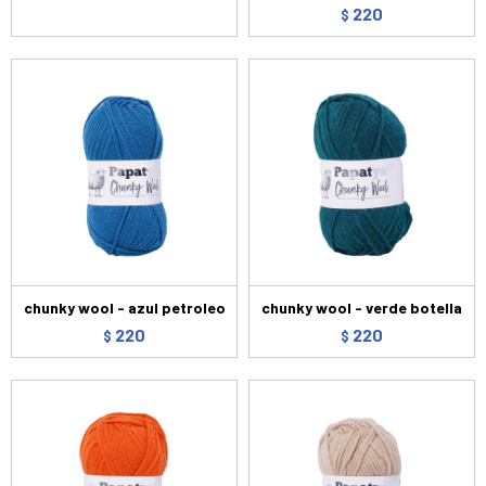
220
$
chunky wool - azul petroleo
chunky wool - verde botella
220
220
$
$