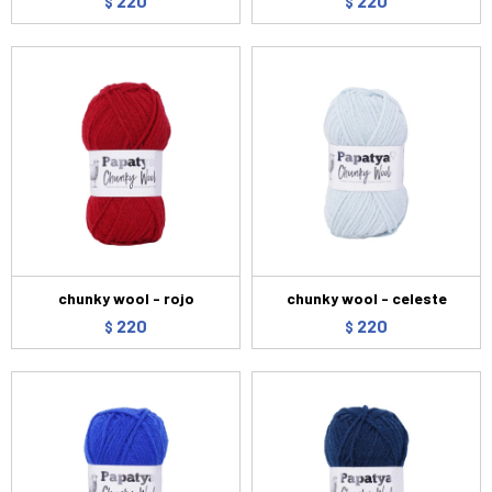
220
220
$
$
chunky wool - rojo
chunky wool - celeste
220
220
$
$