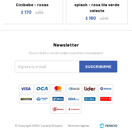
Cicibebe - rosas
splash - rosa lila verde
celeste
170
$
255
$
180
$
240
$
Newsletter
¡Suscribite y recibí todas nuestras novedades!
SUSCRIBIRME
© Copyright 2026 / Laneria Simpson
Términos legales