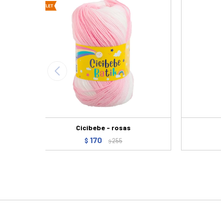
Cicibebe - rosas
170
$
255
$