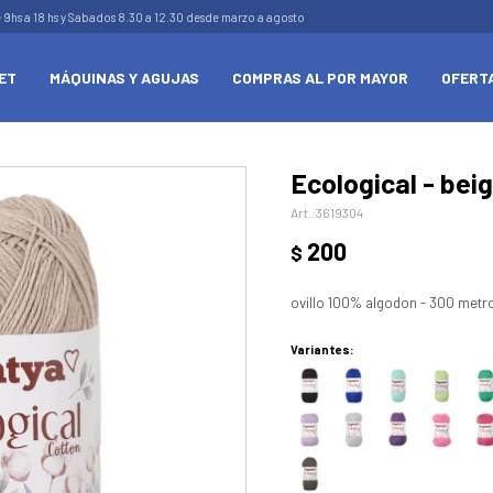
e 9hs a 18 hs y Sabados 8.30 a 12.30 desde marzo a agosto
ET
MÁQUINAS Y AGUJAS
COMPRAS AL POR MAYOR
OFERT
Ecological - beig
3619304
200
$
ovillo 100% algodon - 300 metr
Variantes: