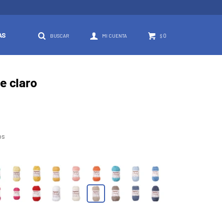
AS
0
$
e claro
os