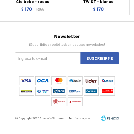
Cicibebe - rosas
TWIST - blanco
170
170
$
255
$
$
Newsletter
¡Suscribite y recibí todas nuestras novedades!
SUSCRIBIRME
© Copyright 2026 / Laneria Simpson
Términos legales