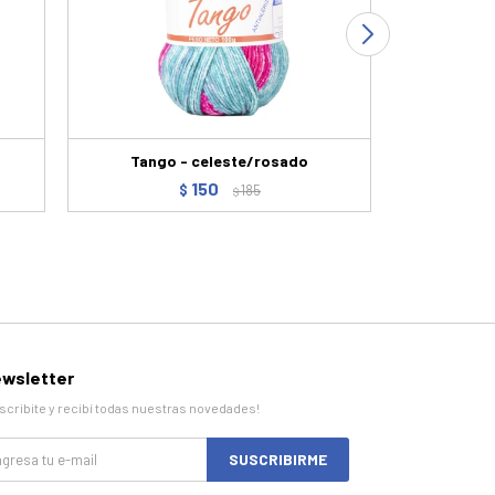
Tango - celeste/rosado
C
150
$
185
$
wsletter
scribite y recibí todas nuestras novedades!
SUSCRIBIRME