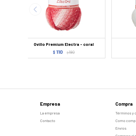
Ovillo Premium Electra - coral
110
$
190
$
Empresa
Compra
La empresa
Términos y 
Contacto
Como comp
Envíos
Compras al 