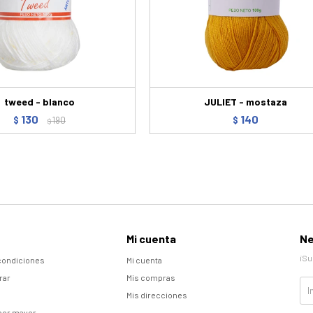
tweed - blanco
JULIET - mostaza
130
140
$
190
$
$
Mi cuenta
Ne
¡Su
condiciones
Mi cuenta
rar
Mis compras
Mis direcciones
por mayor