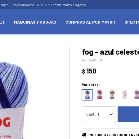
e 9hs a 18 hs y Sabados 8.30 a 12.30 desde marzo a agosto
ET
MÁQUINAS Y AGUJAS
COMPRAS AL POR MAYOR
OFERT
fog - azul celest
24191014
150
$
Variantes:
1
MÉTODOS Y COSTOS DE ENVÍO