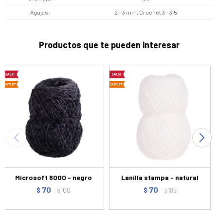
Agujas
2 - 3 mm, Crochet 3 - 3,5
Productos que te pueden interesar
Microsoft 6000 - negro
Lanilla stampa - natural
70
70
$
100
$
185
$
$