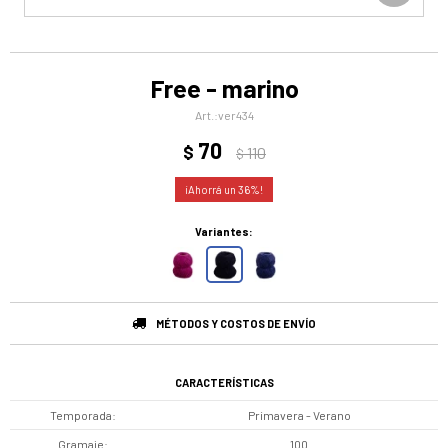
Free - marino
ver434
70
$
110
$
36
Variantes:
MÉTODOS Y COSTOS DE ENVÍO
CARACTERÍSTICAS
Temporada
Primavera - Verano
Gramaje
100