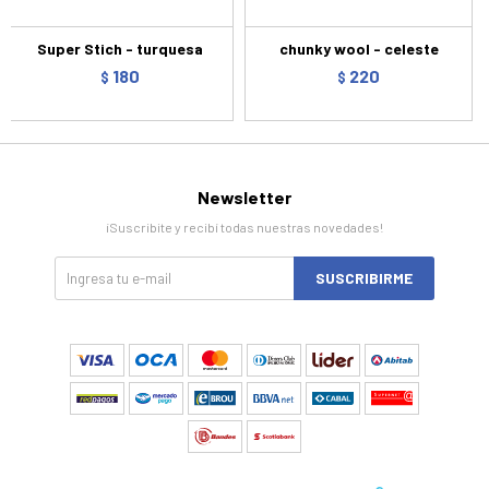
Super Stich - turquesa
chunky wool - celeste
180
220
$
$
Newsletter
¡Suscribite y recibí todas nuestras novedades!
SUSCRIBIRME