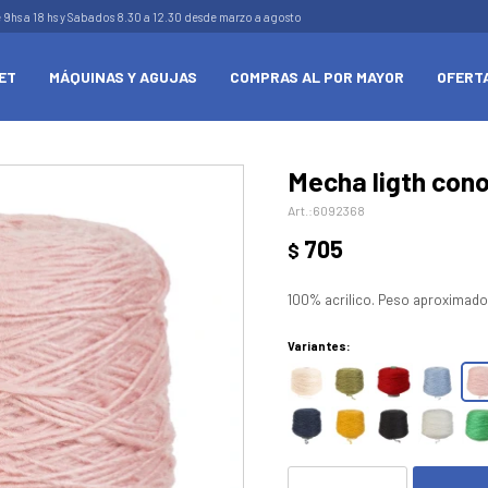
e 9hs a 18 hs y Sabados 8.30 a 12.30 desde marzo a agosto
ET
MÁQUINAS Y AGUJAS
COMPRAS AL POR MAYOR
OFERT
Mecha ligth cono
6092368
705
$
100% acrilico. Peso aproximado
Variantes: