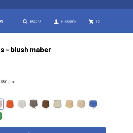
AS
0
$
s - blush maber
 850 grs.