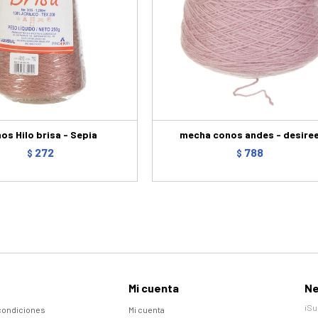
os Hilo brisa - Sepia
mecha conos andes - desire
272
788
$
$
Mi cuenta
Ne
¡Su
condiciones
Mi cuenta