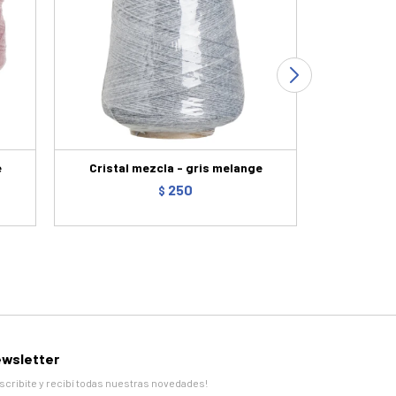
e
Cristal mezcla - gris melange
mecha li
250
$
wsletter
scribite y recibí todas nuestras novedades!