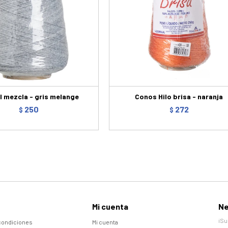
l mezcla - gris melange
Conos Hilo brisa - naranja
250
272
$
$
Mi cuenta
Ne
¡Su
condiciones
Mi cuenta