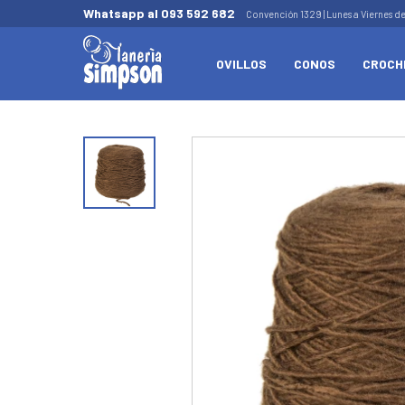
Whatsapp al 093 592 682
Convención 1329 | Lunes a Viernes d
OVILLOS
CONOS
CROCH