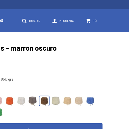
AS
0
$
os - marron oscuro
 850 grs.