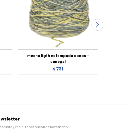
mecha ligth estampada conos -
mecha c
senegal
731
$
wsletter
scribite y recibí todas nuestras novedades!