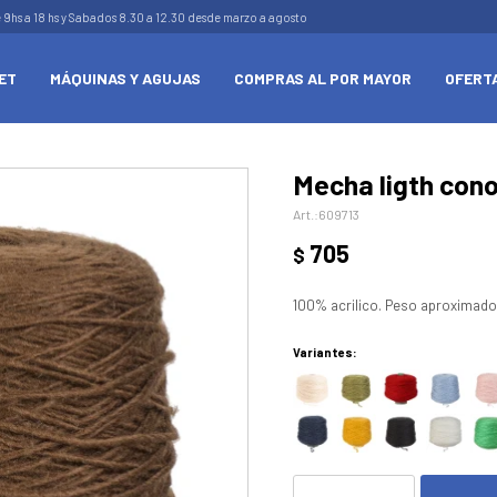
e 9hs a 18 hs y Sabados 8.30 a 12.30 desde marzo a agosto
ET
MÁQUINAS Y AGUJAS
COMPRAS AL POR MAYOR
OFERT
Mecha ligth con
609713
705
$
100% acrilico. Peso aproximado
Variantes: