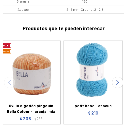
Gramaje
150
Agujas
2 - 3 mm, Crochet 2 - 2,5
Productos que te pueden interesar
Ovillo algodón pingouin
petit bebe - cancun
Bella Colour - laranjal mix
210
$
205
$
255
$