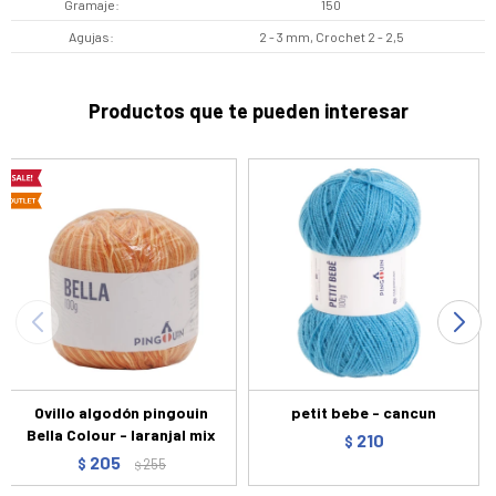
Gramaje
150
Agujas
2 - 3 mm, Crochet 2 - 2,5
Productos que te pueden interesar
Ovillo algodón pingouin
petit bebe - cancun
Bella Colour - laranjal mix
210
$
205
$
255
$