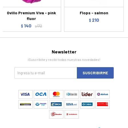
Ovillo Premium Viva - pink
Flops - salmon
fluor
210
$
140
$
172
$
Newsletter
¡Suscribite y recibí todas nuestras novedades!
SUSCRIBIRME