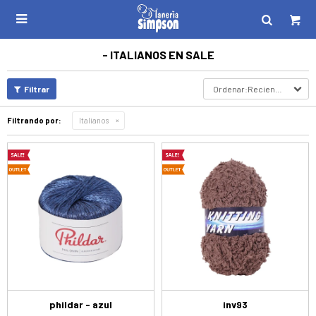

- ITALIANOS EN SALE
Recientes
Filtrando por:
Italianos
phildar - azul
inv93