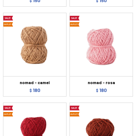
150
150
$
$
nomad - camel
nomad - rosa
180
180
$
$