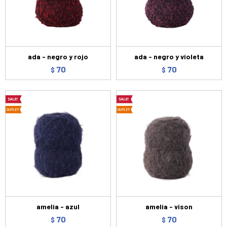
ada - negro y rojo
ada - negro y violeta
70
70
$
$
amelia - azul
amelia - vison
70
70
$
$