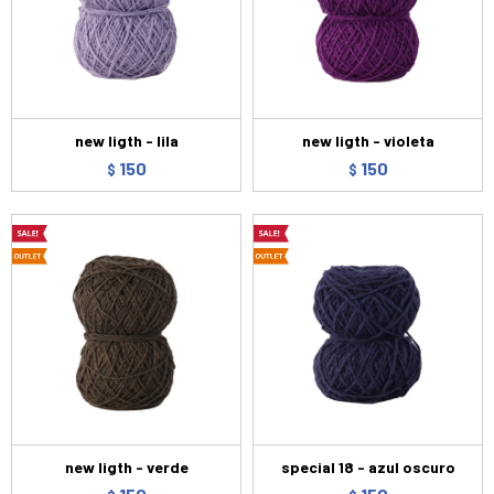
new ligth - lila
new ligth - violeta
150
150
$
$
new ligth - verde
special 18 - azul oscuro