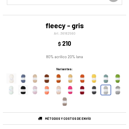
fleecy - gris
36182560
210
$
80% acrilico 20% lana
Variantes:
MÉTODOS Y COSTOS DE ENVÍO