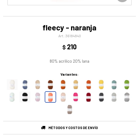
fleecy - naranja
36184840
210
$
80% acrilico 20% lana
Variantes:
MÉTODOS Y COSTOS DE ENVÍO