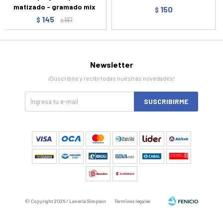
matizado - gramado mix
150
$
145
$
187
$
Newsletter
¡Suscribite y recibí todas nuestras novedades!
SUSCRIBIRME
© Copyright 2026 / Laneria Simpson
Términos legales