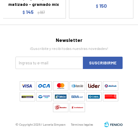
matizado - gramado mix
150
$
145
$
187
$
Newsletter
¡Suscribite y recibí todas nuestras novedades!
SUSCRIBIRME
© Copyright 2026 / Laneria Simpson
Términos legales