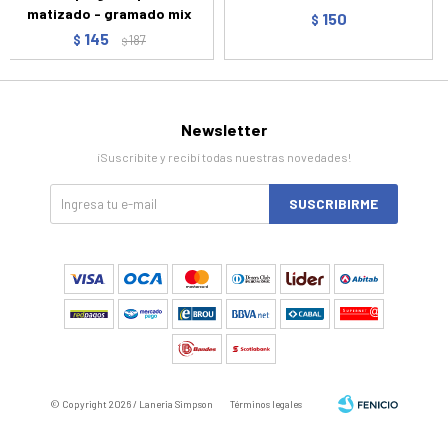
matizado - gramado mix
150
$
145
$
187
$
Newsletter
¡Suscribite y recibí todas nuestras novedades!
SUSCRIBIRME
© Copyright 2026 / Laneria Simpson
Términos legales