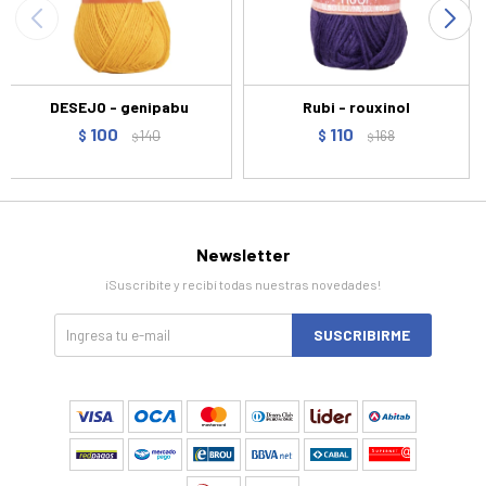
DESEJO - genipabu
Rubi - rouxinol
100
110
$
140
$
168
$
$
Newsletter
¡Suscribite y recibí todas nuestras novedades!
SUSCRIBIRME