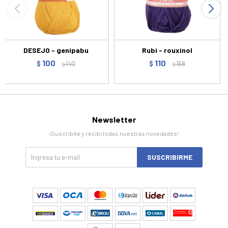
DESEJO - genipabu
Rubi - rouxinol
100
110
$
140
$
168
$
$
Newsletter
¡Suscribite y recibí todas nuestras novedades!
SUSCRIBIRME