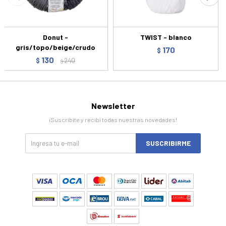
Donut -
TWIST - blanco
gris/topo/beige/crudo
170
$
130
$
240
$
Newsletter
¡Suscribite y recibí todas nuestras novedades!
SUSCRIBIRME