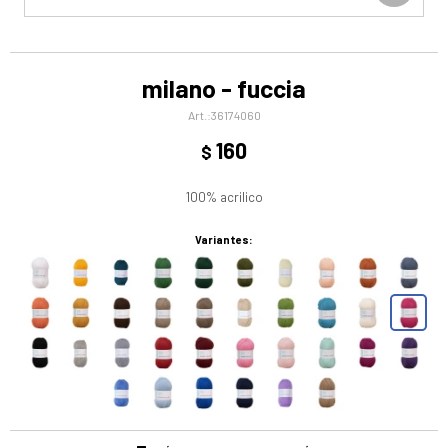
milano - fuccia
36174060
160
$
100% acrilico
Variantes: