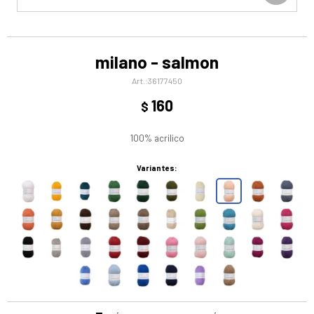
milano - salmon
36177450
160
$
100% acrilico
Variantes: