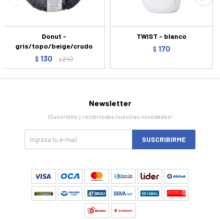
Donut -
TWIST - blanco
gris/topo/beige/crudo
170
$
130
$
240
$
Newsletter
¡Suscribite y recibí todas nuestras novedades!
SUSCRIBIRME