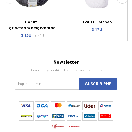
Donut -
TWIST - blanco
gris/topo/beige/crudo
170
$
130
$
240
$
Newsletter
¡Suscribite y recibí todas nuestras novedades!
SUSCRIBIRME