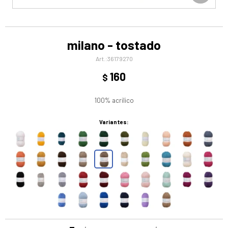
milano - tostado
36179270
160
$
100% acrilico
Variantes: