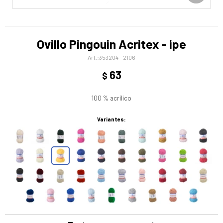
Ovillo Pingouin Acritex - ipe
353204 - 2106
63
$
100 % acrílico
Variantes: