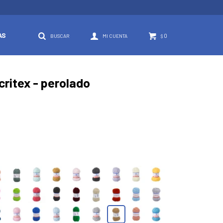
AS
0
$
critex - perolado