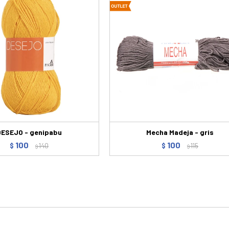
DESEJO - genipabu
Mecha Madeja - gris
100
100
$
140
$
115
$
$