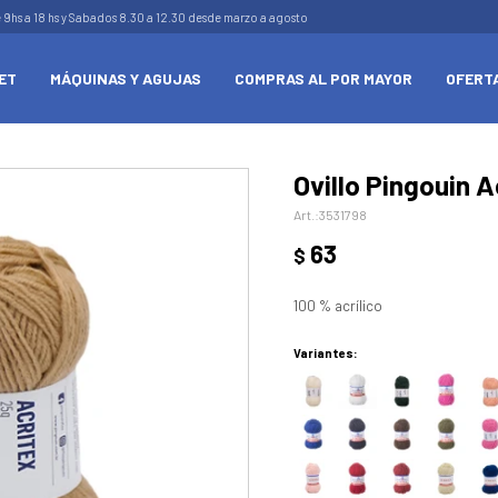
e 9hs a 18 hs y Sabados 8.30 a 12.30 desde marzo a agosto
ET
MÁQUINAS Y AGUJAS
COMPRAS AL POR MAYOR
OFERT
Ovillo Pingouin A
3531798
63
$
100 % acrílico
Variantes: