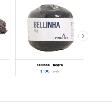
bellinha - negro
Ovillo Ping
100
$
150
$