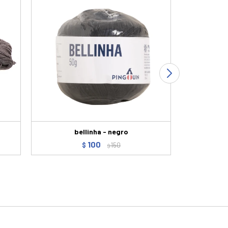
bellinha - negro
Ovillo Ping
100
$
150
$