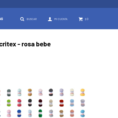
AS
0
$
critex - rosa bebe