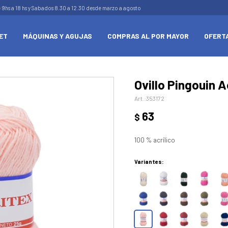
e 9hs a 18 hs y Sabados 8.30 a 12.30 desde marzo a agosto
ET
MÁQUINAS Y AGUJAS
COMPRAS AL POR MAYOR
OFERT
Ovillo Pingouin A
353172
63
$
100 % acrílico
Variantes: