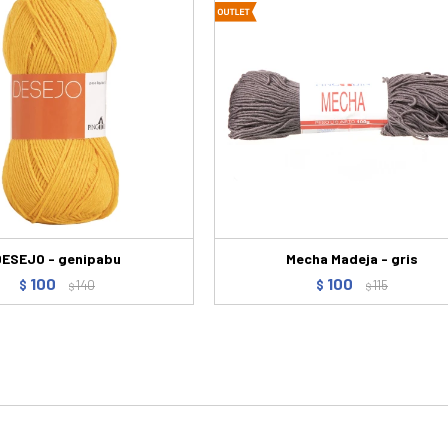
DESEJO - genipabu
Mecha Madeja - gris
100
100
$
140
$
115
$
$