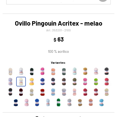
Ovillo Pingouin Acritex - melao
353201 - 2100
63
$
100 % acrílico
Variantes: