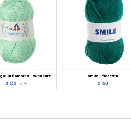
ingouin Bambino - windsurf
smile - floresta
130
150
$
175
$
$