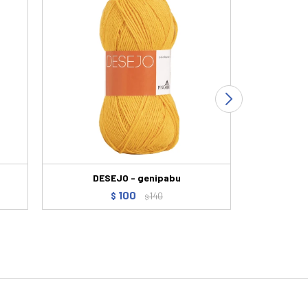
DESEJO - genipabu
Me
100
$
140
$