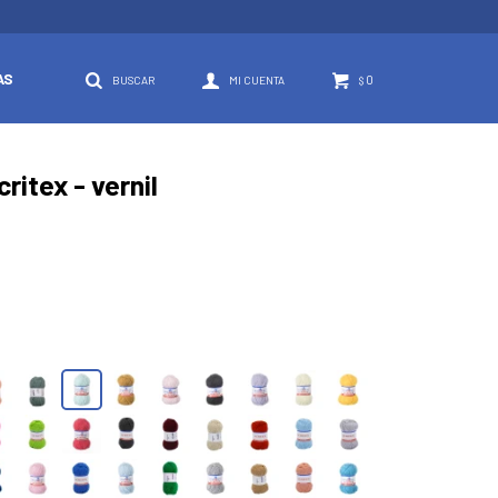
AS
0
$
ritex - vernil