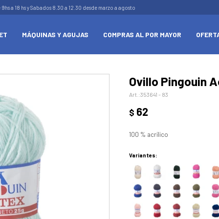
e 9hs a 18 hs y Sabados 8.30 a 12.30 desde marzo a agosto
ET
MÁQUINAS Y AGUJAS
COMPRAS AL POR MAYOR
OFERT
Ovillo Pingouin Ac
353641 - 83
62
$
100 % acrílico
Variantes: