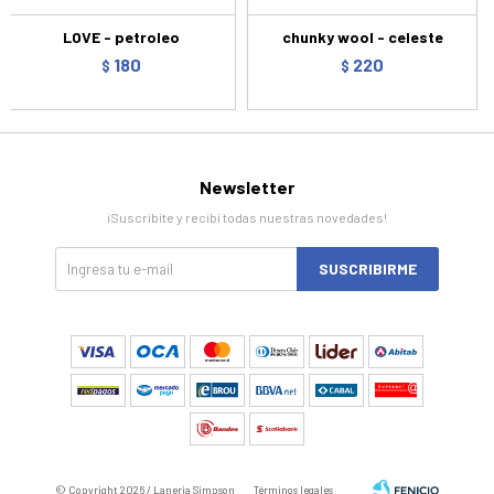
LOVE - petroleo
chunky wool - celeste
180
220
$
$
Newsletter
¡Suscribite y recibí todas nuestras novedades!
SUSCRIBIRME
© Copyright 2026 / Laneria Simpson
Términos legales