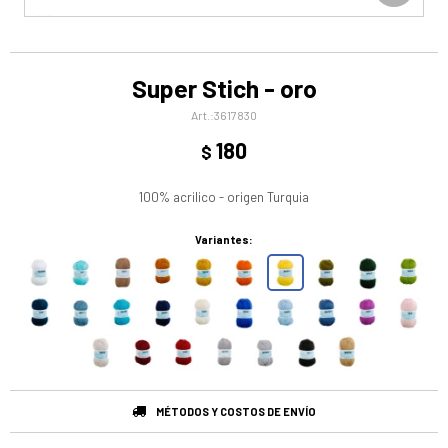
Super Stich - oro
3617830
180
$
100% acrilico - origen Turquia
Variantes:
MÉTODOS Y COSTOS DE ENVÍO