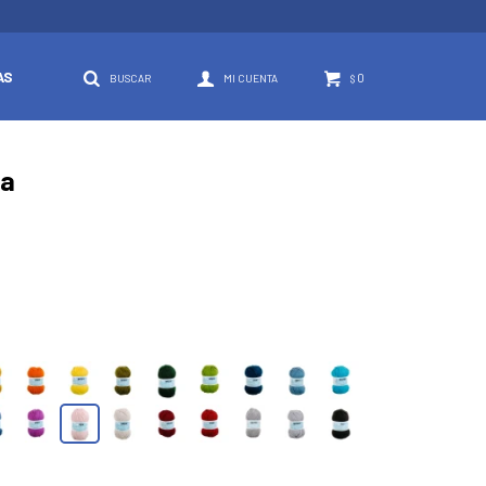
AS
0
$
sa