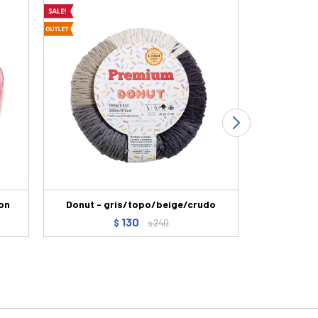
mon
Donut - gris/topo/beige/crudo
130
$
240
$