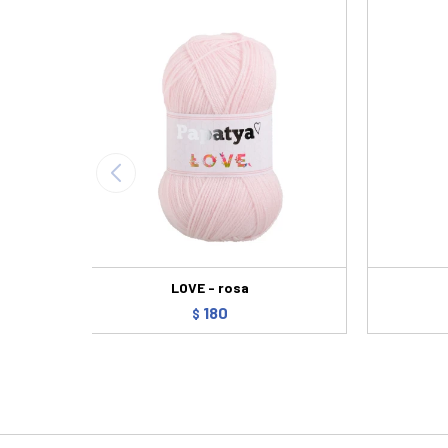
LOVE - rosa
180
$