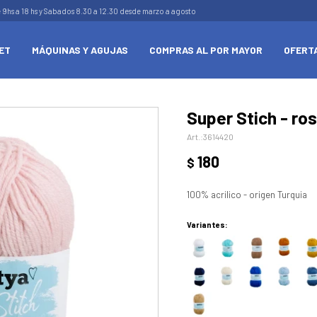
e 9hs a 18 hs y Sabados 8.30 a 12.30 desde marzo a agosto
ET
MÁQUINAS Y AGUJAS
COMPRAS AL POR MAYOR
OFERT
Super Stich - ro
3614420
180
$
100% acrilico - origen Turquia
Variantes: