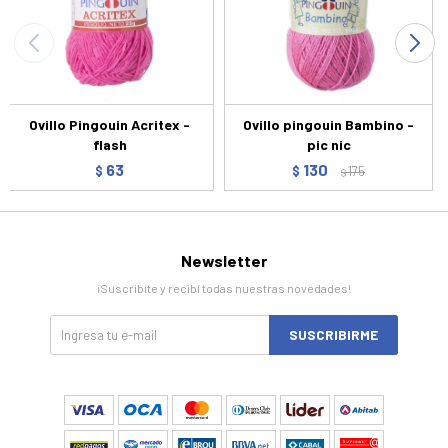
Ovillo Pingouin Acritex -
Ovillo pingouin Bambino -
flash
pic nic
63
130
$
$
175
$
Newsletter
¡Suscribite y recibí todas nuestras novedades!
SUSCRIBIRME