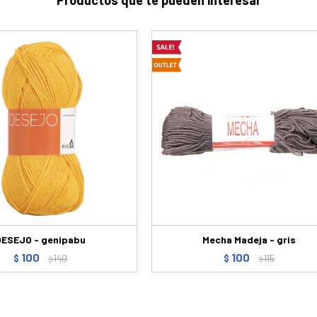
Productos que te pueden interesar
DESEJO - genipabu
Mecha Madeja - gris
100
100
$
140
$
115
$
$