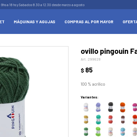
e 9hs a 18 hs y Sabados 8.30 a 12.30 desde marzo a agosto
ET
MÁQUINAS Y AGUJAS
COMPRAS AL POR MAYOR
OFERT
ovillo pingouin F
299628
85
$
100 % acrílico
Variantes: