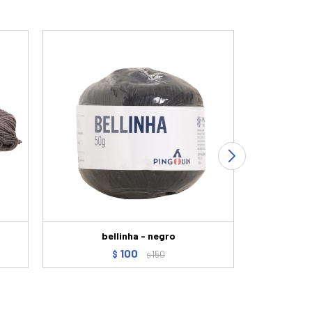
bellinha - negro
Ovillo Ping
100
$
150
$