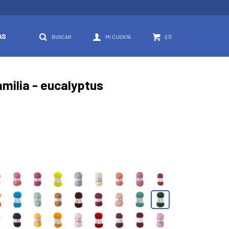
AS
0
$
amilia - eucalyptus