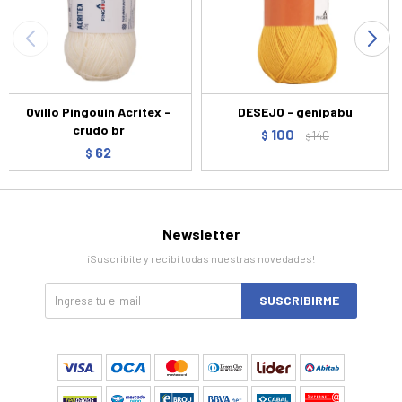
Ovillo Pingouin Acritex -
DESEJO - genipabu
crudo br
100
$
140
$
62
$
Newsletter
¡Suscribite y recibí todas nuestras novedades!
SUSCRIBIRME