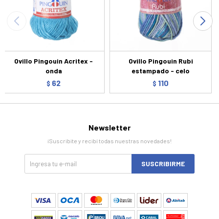
Ovillo Pingouin Acritex -
Ovillo Pingouin Rubi
onda
estampado - celo
62
110
$
$
Newsletter
¡Suscribite y recibí todas nuestras novedades!
SUSCRIBIRME