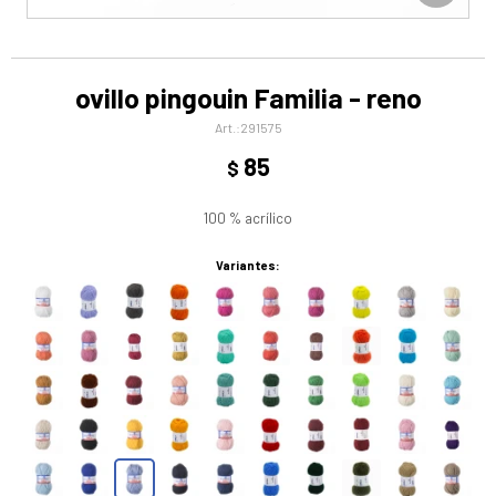
ovillo pingouin Familia - reno
291575
85
$
100 % acrílico
Variantes: