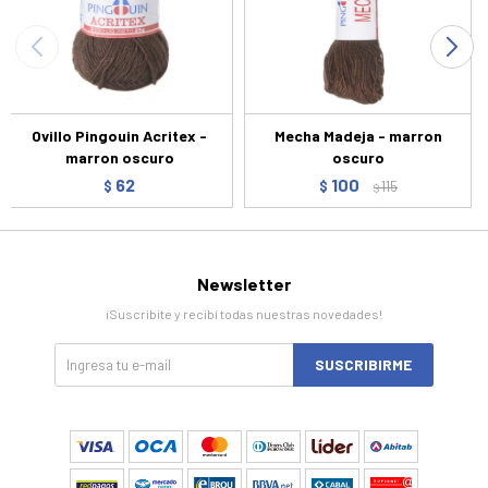
Ovillo Pingouin Acritex -
Mecha Madeja - marron
marron oscuro
oscuro
62
100
$
$
115
$
Newsletter
¡Suscribite y recibí todas nuestras novedades!
SUSCRIBIRME