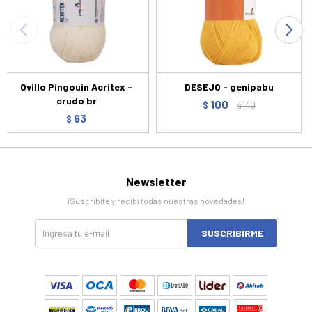
Ovillo Pingouin Acritex -
DESEJO - genipabu
crudo br
100
$
140
$
63
$
Newsletter
¡Suscribite y recibí todas nuestras novedades!
SUSCRIBIRME