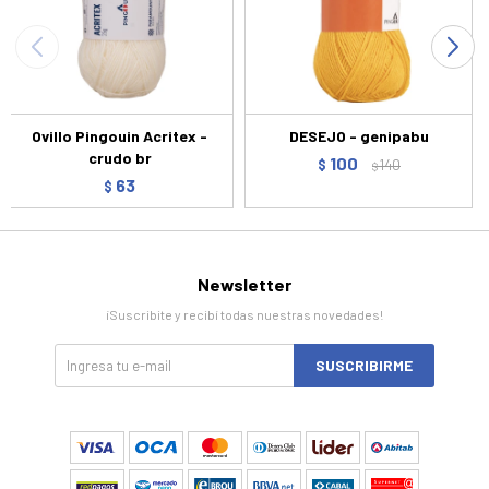
Ovillo Pingouin Acritex -
DESEJO - genipabu
crudo br
100
$
140
$
63
$
Newsletter
¡Suscribite y recibí todas nuestras novedades!
SUSCRIBIRME