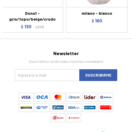
Donut -
milano - blanco
gris/topo/beige/crudo
160
$
130
$
240
$
Newsletter
¡Suscribite y recibí todas nuestras novedades!
SUSCRIBIRME