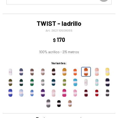
TWIST - ladrillo
3621 10508055
170
$
100% acrilico - 215 metros
Variantes: