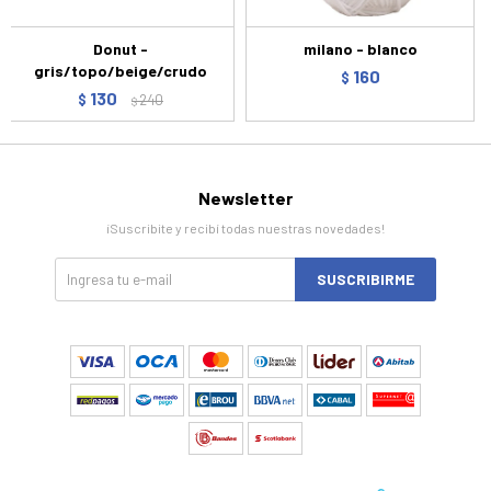
Donut -
milano - blanco
gris/topo/beige/crudo
160
$
130
$
240
$
Newsletter
¡Suscribite y recibí todas nuestras novedades!
SUSCRIBIRME