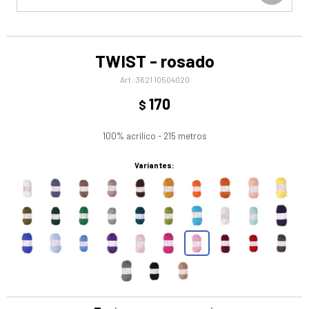
TWIST - rosado
3621 10504020
170
$
100% acrilico - 215 metros
Variantes: