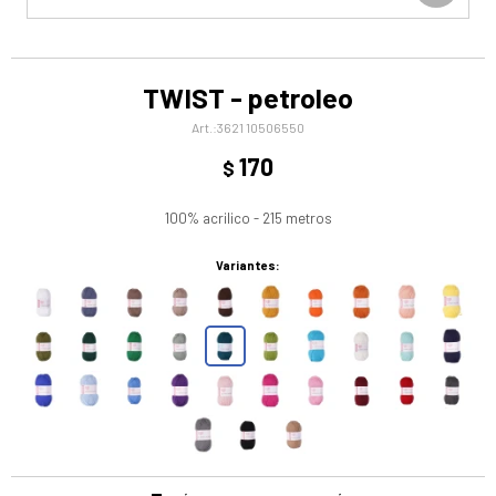
TWIST - petroleo
3621 10506550
170
$
100% acrilico - 215 metros
Variantes: