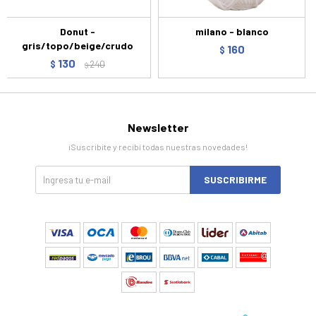
Donut -
milano - blanco
gris/topo/beige/crudo
160
$
130
$
240
$
Newsletter
¡Suscribite y recibí todas nuestras novedades!
SUSCRIBIRME